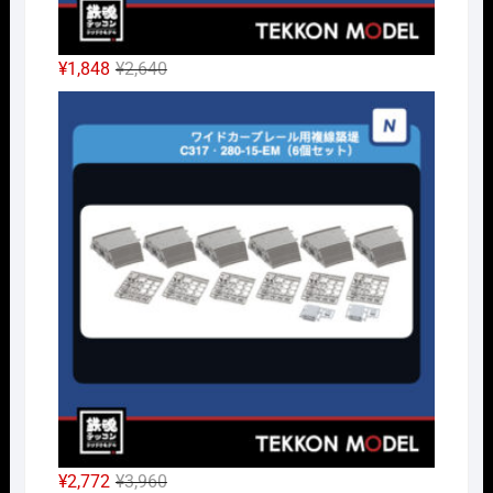
元
現
¥
1,848
¥
2,640
の
在
Nｹﾞ
価
の
格
価
は
格
¥2,640
は
で
¥1,848
し
で
た。
す。
元
現
¥
2,772
¥
3,960