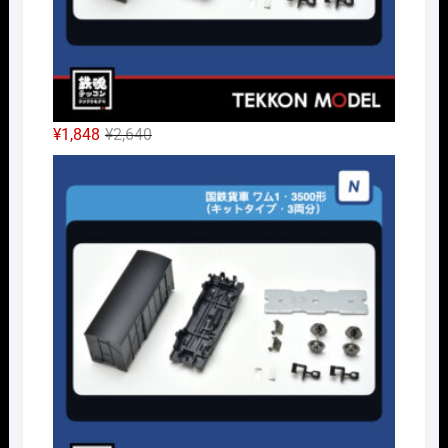
元
現
¥
1,848
¥
2,640
の
在
Nｹﾞ
価
の
格
価
は
格
¥2,640
は
で
¥1,848
し
で
た。
す。