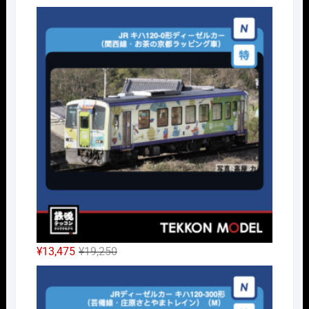
の
在
Nｹﾞ
価
の
格
価
は
格
¥3,960
は
で
¥2,772
し
で
た。
す。
元
現
¥
13,475
¥
19,250
の
在
Nｹﾞ
価
の
格
価