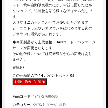
は
格
スト・飲料自動販売機のほか、街並に面したビル
¥1,980
は
やショップ、道路脇を彩る様々なアイテムたちで
で
¥1,584
し
で
す。
た。
す。
人形やミニカーと合わせてお使いいただきます
と、ユニトラムやジオタウンをはじめとする街の
ジオラマに活気があふれます。
◆今回製品から上代価格・JANコード・パッケージ
サイズが変更となります。
その他仕様については従来製品からの変更はあり
ません。
在庫あり
この商品購入で
14
ポイントもらえる!
N
お買い物カゴに追加
ゲ
ー
商品コード:
4949727686585
ジ
KATO
カテゴリー:
KATO
,
N ゲージ
,
建物