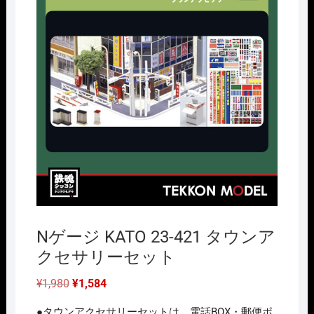
Nゲージ KATO 23-421 タウンア
クセサリーセット
元
現
¥
1,980
¥
1,584
の
在
価
の
●タウンアクセサリーセットは、電話BOX・郵便ポ
格
価