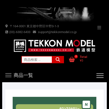
Skip
to
content
〒164-0001 東京都中野区中野3-1-3
Topba
(03)-6382-6433
support@tekkonmodel.co.jp
Menu
0
Total
検
¥0
索
対
商品一覧
象: