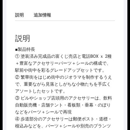
23-
421
説明
追加情報
タ
ウ
ン
説明
ア
ク
■製品特長
セ
① 塗装済み完成品の富くじ売店と電話BOX ｘ 2種
サ
＋豊富なアクセサリーパーツ＋シールの構成で、
リ
駅前や街中を彩るグレードアップセットです。
ー
② 繁華街をはじめ街中のジオラマを制作するうえ
セ
で、重要ながら見落としがちな小物たちを手広く
ッ
アソートしたセットです。
ト
③ ビルやショップ店頭用のアクセサリーは、飲料
個
自動販売機・店舗テント・看板類・垂幕・のぼり
などをパーツ＋シールで再現
④ 歩道部分のアクセサリーは郵便ポスト・道標・
植込みなどを、パーツ＋シールや別売のプランツ