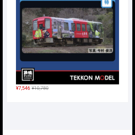
は
格
¥19,250
は
で
¥13,475
し
で
た。
す。
元
現
¥
7,546
¥
10,780
の
在
価
の
格
価
は
格
¥10,780
は
で
¥7,546