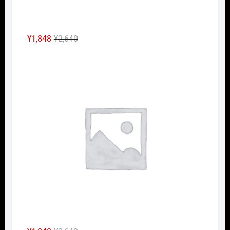
元
現
¥
1,848
¥
2,640
の
在
Nｹﾞ
価
の
格
価
は
格
¥2,640
は
で
¥1,848
し
で
た。
す。