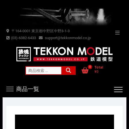
Skip
to
content
〒164-0001 東京都中野区中野3-1-3
Topba
(03)-6382-6433
support@tekkonmodel.co.jp
Menu
0
Total
検
¥0
索
対
商品一覧
象: