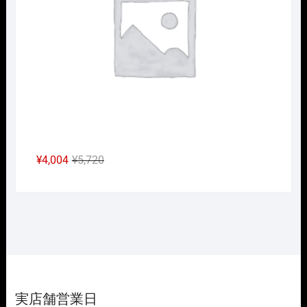
で
¥4,466
し
で
た。
す。
元
現
¥
4,004
¥
5,720
の
在
価
の
格
価
は
格
¥5,720
は
で
¥4,004
し
で
た。
す。
実店舗営業日