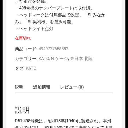
した走行を発揮。
・498号機のナンバープレートは取付済。
・ヘッドマークは付属部品で設定、「SLみなか
み」「SL奥利根」を選択可能。
・ヘッドライト点灯
在庫切れ
商品コード:
4949727658582
カテゴリー:
KATO
,
N ゲージ
,
東日本 北陸
タグ:
KATO
説明
追加情報
レビュー (0)
説明
D51 498号機は、昭和15年(1940)に製造され、本州
各地で活躍し、昭和47年(1972)に廃車となって上越