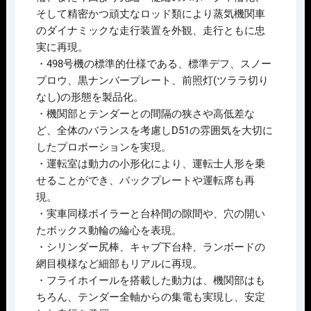
そして精密かつ頑丈なロッド類により蒸気機関車
のダイナミックな走行装置を外観、走行ともに忠
実に再現。
・498号機の標準的仕様である、標準デフ、スノー
プロウ、黒ナンバープレート、前照灯(ツララ切り
なし)の形態を製品化。
・機関部とテンダーとの間隔の狭さや高低差な
ど、全体のバランスを考慮しD51の雰囲気を大切に
したプロポーションを実現。
・運転室は動力の小形化により、運転士人形を乗
せることができ、バックプレートや運転席も再
現。
・実車同様ボイラーと台枠間の隙間や、穴の開い
たボックス動輪の綸心を表現。
・シリンダー尻棒、キャブ下台枠、ランボードの
網目模様など細部もリアルに再現。
・フライホイールを搭載した動力は、機関部はも
ちろん、テンダー全軸からの集電も実現し、安定