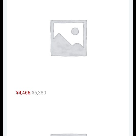
格
価
は
格
¥3,960
は
で
¥2,772
し
で
た。
す。
元
現
¥
4,466
¥
6,380
の
在
Nｹﾞ
価
の
格
価
は
格
¥6,380
は