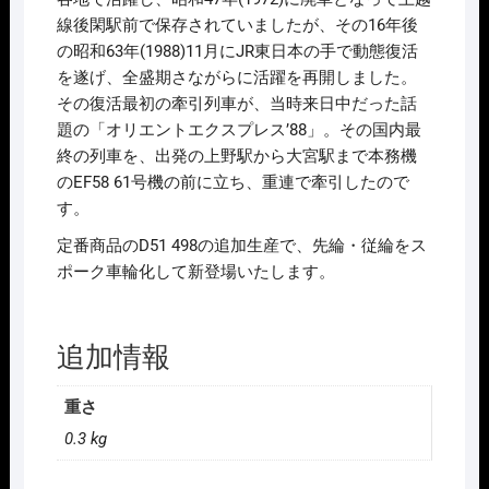
線後閑駅前で保存されていましたが、その16年後
の昭和63年(1988)11月にJR東日本の手で動態復活
を遂げ、全盛期さながらに活躍を再開しました。
その復活最初の牽引列車が、当時来日中だった話
題の「オリエントエクスプレス’88」。その国内最
終の列車を、出発の上野駅から大宮駅まで本務機
のEF58 61号機の前に立ち、重連で牽引したので
す。
定番商品のD51 498の追加生産で、先綸・従綸をス
ポーク車輪化して新登場いたします。
追加情報
重さ
0.3 kg