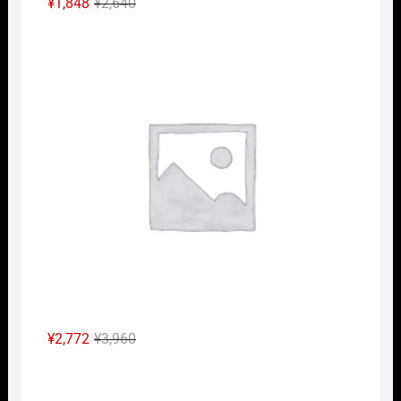
元
現
¥
1,848
¥
2,640
の
在
Nｹﾞ
価
の
格
価
は
格
¥2,640
は
で
¥1,848
し
で
た。
す。
元
現
¥
2,772
¥
3,960
の
在
Nｹﾞ
価
の