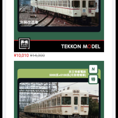
し
で
た。
す。
元
現
¥
10,010
¥
14,300
の
在
Nｹﾞ
価
の
格
価
は
格
¥14,300
は
で
¥10,010
し
で
た。
す。