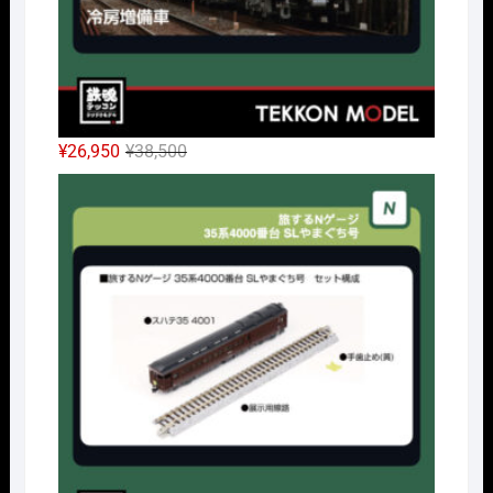
元
現
¥
26,950
¥
38,500
の
在
Nｹﾞ
価
の
格
価
は
格
¥38,500
は
で
¥26,950
し
で
た。
す。