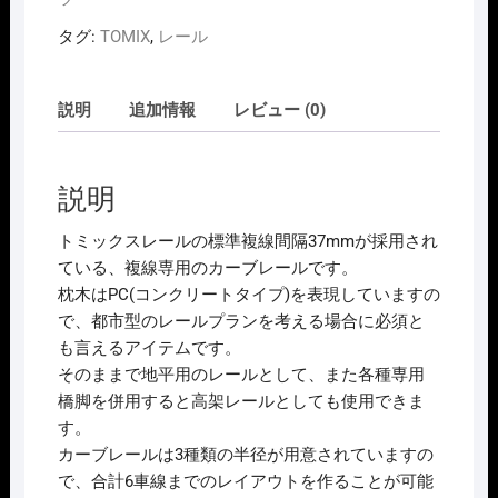
ﾌﾞ
タグ:
TOMIX
,
レール
ﾚ
ｰ
ﾙ
説明
追加情報
レビュー (0)
DC317･
280
ｰ
説明
45
個
トミックスレールの標準複線間隔37mmが採用され
ている、複線専用のカーブレールです。
枕木はPC(コンクリートタイプ)を表現していますの
で、都市型のレールプランを考える場合に必須と
も言えるアイテムです。
そのままで地平用のレールとして、また各種専用
橋脚を併用すると高架レールとしても使用できま
す。
カーブレールは3種類の半径が用意されていますの
で、合計6車線までのレイアウトを作ることが可能