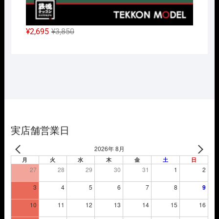
元
現
¥
2,695
¥
3,850
の
在
価
の
格
価
は
格
¥3,850
は
で
¥2,695
し
で
た。
す。
実店舗営業日
2026年 8月
月
火
水
木
金
土
日
27
28
29
30
31
1
2
3
4
5
6
7
8
9
10
11
12
13
14
15
16