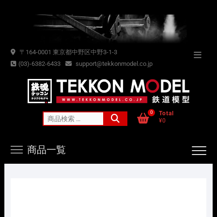
Skip
to
content
〒164-0001 東京都中野区中野3-1-3
Topba
(03)-6382-6433
support@tekkonmodel.co.jp
Menu
0
Total
検
¥0
索
対
商品一覧
象: