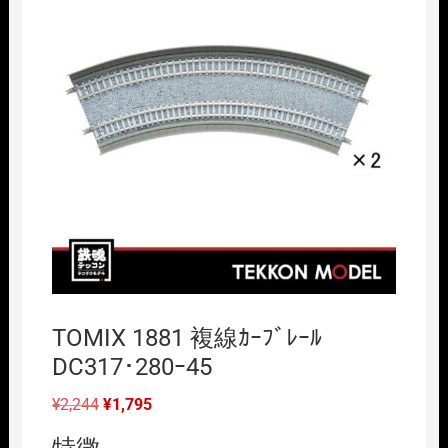
TOMIX 1881 複線ｶｰﾌﾞﾚｰﾙ
DC317･280ｰ45
元
現
¥
2,244
¥
1,795
の
在
価
の
特徴
格
価