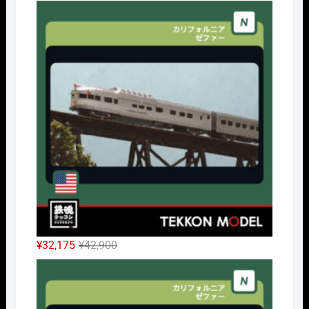
Nｹﾞ
元
現
¥
32,175
¥
42,900
の
在
Nｹﾞ
価
の
格
価