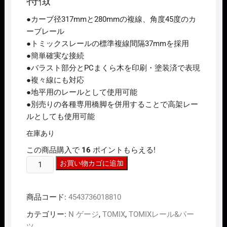
は
格
¥2,244
は
●カーブ径317mmと280mmの複線、角度45度のカ
で
¥1,795
し
で
ーブレール
た。
す。
●トミックスレールの標準複線間隔37mmを採用
●簡単確実な接続
●バラスト部分とPCまくら木を印刷・塗装済で表現
●複々線にも対応
●地平用のレールとして使用可能
●別売りの各種専用橋脚を併用することで高架レー
ルとしても使用可能
在庫あり
この商品購入で
16
ポイントもらえる!
TOMIX
お買い物カゴに追加
1881
複
商品コード:
4543736018810
線
ｶ
カテゴリー:
N ゲージ
,
TOMIX
,
TOMIXレール&パー
ｰ
ツ