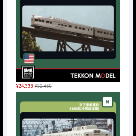
は
格
¥42,900
は
で
¥32,175
し
で
た。
す。
元
現
¥
24,338
¥
32,450
の
在
Nｹﾞ
価
の
格
価
は
格
¥32,450
は
で
¥24,338