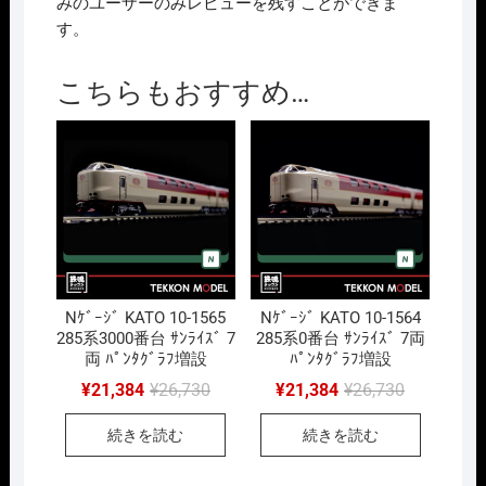
みのユーザーのみレビューを残すことができま
す。
こちらもおすすめ…
Nｹﾞｰｼﾞ KATO 10-1565
Nｹﾞｰｼﾞ KATO 10-1564
285系3000番台 ｻﾝﾗｲｽﾞ 7
285系0番台 ｻﾝﾗｲｽﾞ 7両
両 ﾊﾟﾝﾀｸﾞﾗﾌ増設
ﾊﾟﾝﾀｸﾞﾗﾌ増設
元
現
元
現
¥
21,384
¥
26,730
¥
21,384
¥
26,730
の
在
の
在
価
の
価
の
続きを読む
続きを読む
格
価
格
価
は
格
は
格
¥26,730
は
¥26,730
は