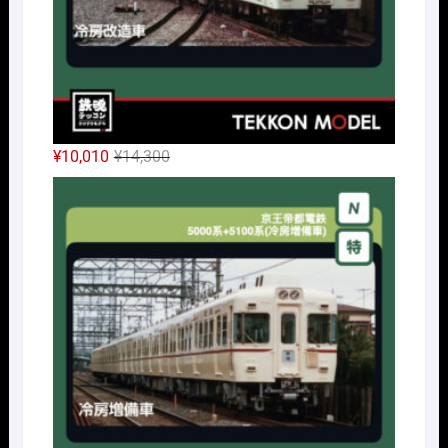
元
現
¥
10,010
¥
14,300
の
在
Nｹﾞ
価
の
格
価
は
格
¥14,300
は
で
¥10,010
し
で
た。
す。