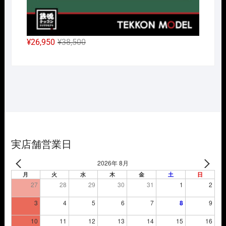
元
現
¥
26,950
¥
38,500
の
在
価
の
格
価
は
格
¥38,500
は
で
¥26,950
し
で
た。
す。
実店舗営業日
2026年 8月
月
火
水
木
金
土
日
27
28
29
30
31
1
2
3
4
5
6
7
8
9
10
11
12
13
14
15
16