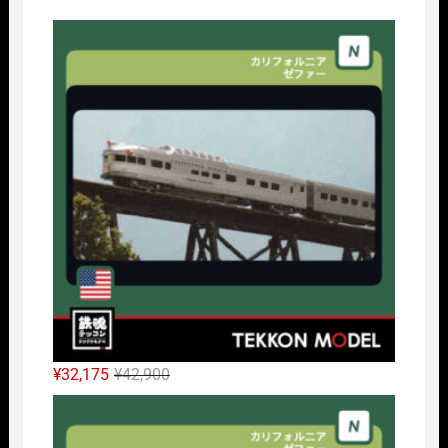
Nｹﾞ
元
現
¥
32,175
¥
42,900
の
在
Nｹﾞ
価
の
格
価