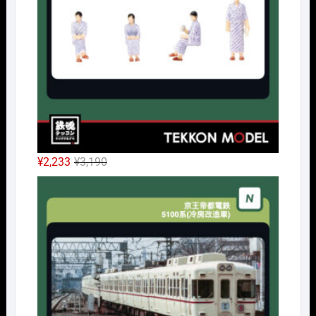
し
で
た。
す。
元
現
¥
2,233
¥
3,190
の
在
Nｹﾞ
価
の
格
価
は
格
¥3,190
は
で
¥2,233
し
で
た。
す。