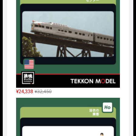
は
格
¥42,900
は
で
¥32,175
し
で
た。
す。
元
現
¥
24,338
¥
32,450
の
在
HOｹ
価
の
格
価
は
格
¥32,450
は
で
¥24,338