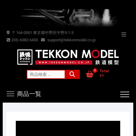
Skip
to
content
〒164-0001 東京都中野区中野3-1-3
Topba
(03)-6382-6433
support@tekkonmodel.co.jp
Menu
0
Total
検
¥0
索
対
商品一覧
象: