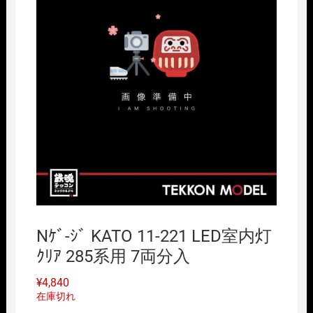
Nｹﾞ-ｼﾞ KATO 11-221 LED室内灯
ｸﾘｱ 285系用 7両分入
¥
4,840
在庫切れ