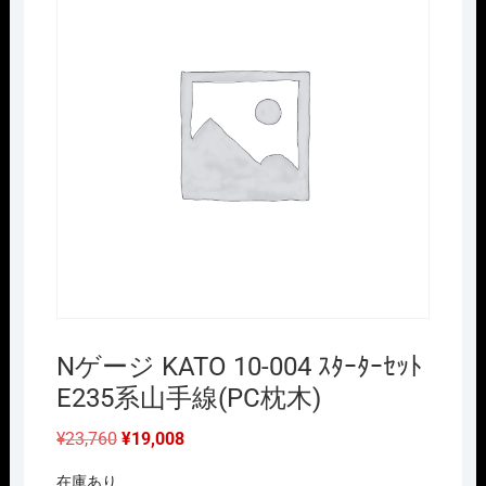
Nゲージ KATO 10-004 ｽﾀｰﾀｰｾｯﾄ
E235系山手線(PC枕木)
元
現
¥
23,760
¥
19,008
の
在
価
の
在庫あり
格
価