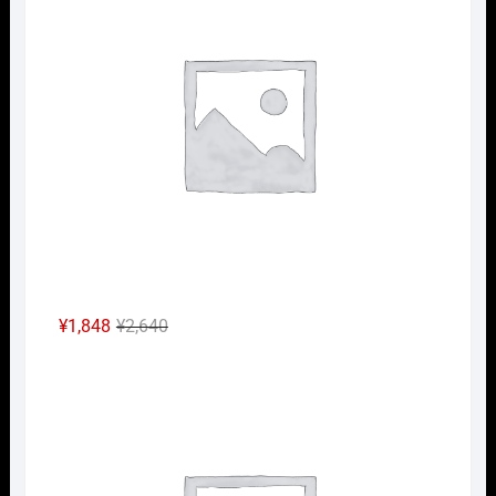
元
現
¥
1,848
¥
2,640
の
在
Nｹﾞ
価
の
格
価
は
格
¥2,640
は
で
¥1,848