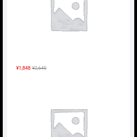
し
で
た。
す。
元
現
¥
1,848
¥
2,640
の
在
Nｹﾞ
価
の
格
価
は
格
¥2,640
は
で
¥1,848
し
で
た。
す。