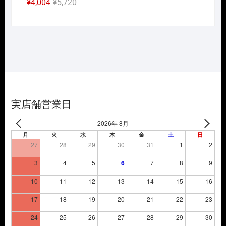
元
現
¥
4,004
¥
5,720
の
在
価
の
格
価
は
格
¥5,720
は
で
¥4,004
し
で
た。
す。
実店舗営業日
2026年 8月
月
火
水
木
金
土
日
27
28
29
30
31
1
2
3
4
5
6
7
8
9
10
11
12
13
14
15
16
17
18
19
20
21
22
23
24
25
26
27
28
29
30