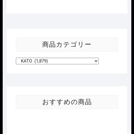
山
手
線
(PC
枕
木)
商品カテゴリー
個
おすすめの商品
Nｹﾞ