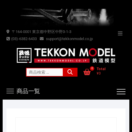
Skip
to
content
〒164-0001 東京都中野区中野3-1-3
Topba
(03)-6382-6433
support@tekkonmodel.co.jp
Menu
0
Total
検
¥0
索
対
商品一覧
象: