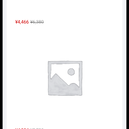
元
現
¥
4,466
¥
6,380
の
在
Nｹﾞ
価
の
格
価
は
格
¥6,380
は
で
¥4,466
し
で
た。
す。