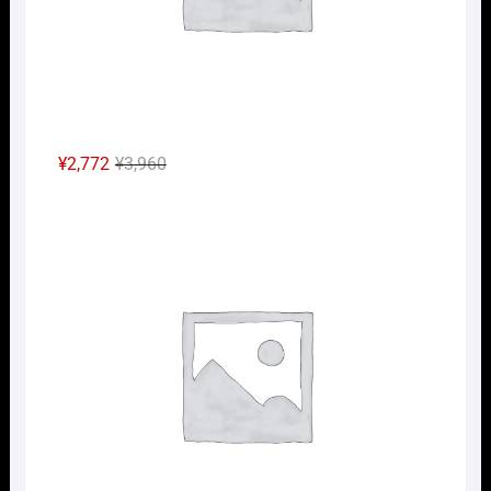
元
現
¥
2,772
¥
3,960
の
在
Nｹﾞ
価
の
格
価
は
格
¥3,960
は
で
¥2,772
し
で
た。
す。