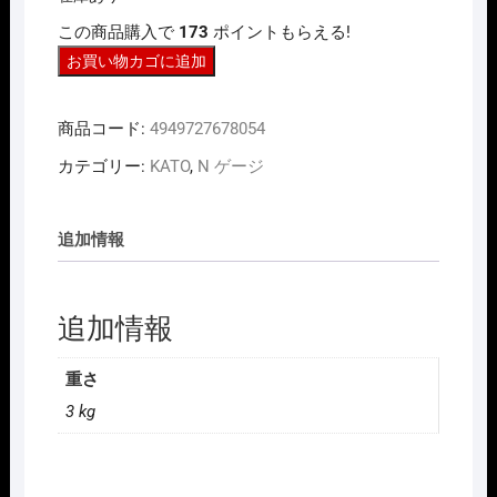
は
格
この商品購入で
173
ポイントもらえる!
¥23,760
は
で
¥19,008
N
お買い物カゴに追加
し
で
た。
す。
ゲ
ー
商品コード:
4949727678054
ジ
KATO
カテゴリー:
KATO
,
N ゲージ
10-
004
追加情報
ｽ
ﾀ
ｰ
追加情報
ﾀ
ｰ
ｾ
重さ
ｯ
3 kg
ﾄ
E235
系