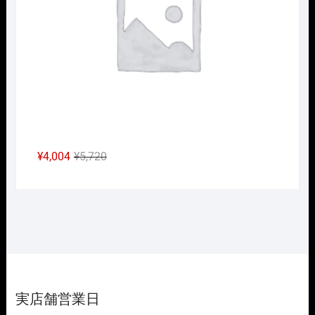
し
で
た。
す。
元
現
¥
4,004
¥
5,720
の
在
価
の
格
価
は
格
¥5,720
は
で
¥4,004
し
で
た。
す。
実店舗営業日