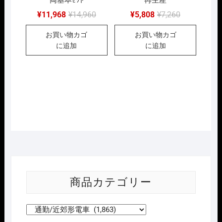
両基本ｾｯﾄ
再生産
元
現
元
現
¥
11,968
¥
14,960
¥
5,808
¥
7,260
の
在
の
在
価
の
価
の
お買い物カゴ
お買い物カゴ
格
価
格
価
は
格
は
格
に追加
に追加
¥14,960
は
¥7,260
は
で
¥11,968
で
¥5,808
し
で
し
で
た。
す。
た。
す。
商品カテゴリー