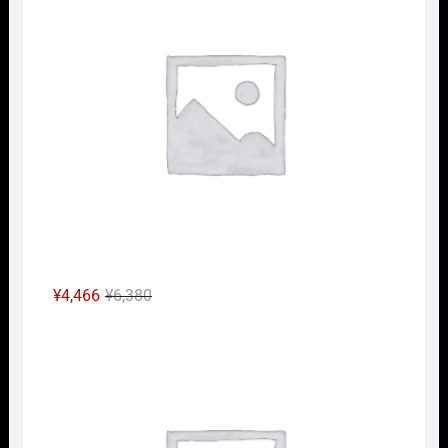
は
格
¥3,960
は
で
¥2,772
し
で
た。
す。
元
現
¥
4,466
¥
6,380
の
在
Nｹﾞ
価
の
格
価
は
格
¥6,380
は
で
¥4,466