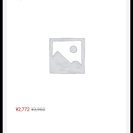
の
在
Nｹﾞ
価
の
格
価
は
格
¥2,640
は
で
¥1,848
し
で
た。
す。
元
現
¥
2,772
¥
3,960
の
在
Nｹﾞ
価
の
格
価