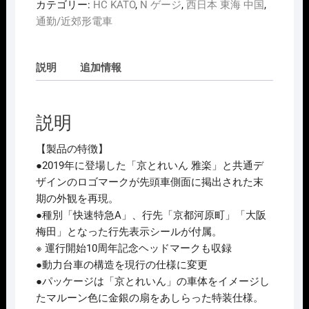
ﾎ
カテゴリー:
HC KATO
,
N ゲージ
,
西日本 東海 中国
,
ﾋﾞ
通勤/近郊形電車
ｰ
ｾ
説明
追加情報
ﾝ
ﾀ
ｰ
説明
ｶ
ﾄ
【製品の特徴】
ｰ
●2019年に登場した「京とれいん 雅楽」と共通デ
HobbyCenter
ザインのロゴマークが先頭車側面に掲出された末
KATO
期の外観を再現。
10-
●種別「快速特急A」、行先「京都河原町」「大阪
941
梅田」となった行先表示シールが付属。
阪
※ 運行開始10周年記念ヘッドマークも収録
急
●動力台車の構造を現行の仕様に変更
6300
●パッケージは「京とれいん」の車体をイメージし
系
たマルーン色に金銀の扇をあしらった特装仕様。
｢京