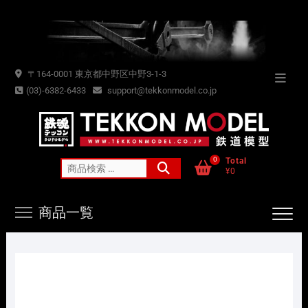
Skip
to
content
〒164-0001 東京都中野区中野3-1-3
Topba
(03)-6382-6433
support@tekkonmodel.co.jp
Menu
0
Total
検
¥0
索
対
商品一覧
象: