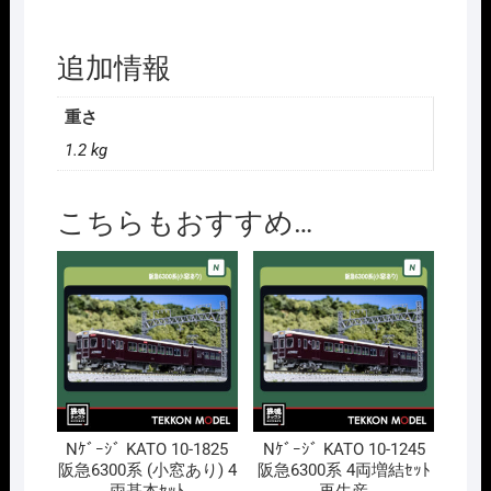
と
れ
追加情報
い
ん｣
重さ
ﾀ
ｲ
1.2 kg
ﾌ゚
6
こちらもおすすめ…
両
ｾ
ｯ
ﾄ
個
Nｹﾞｰｼﾞ KATO 10-1825
Nｹﾞｰｼﾞ KATO 10-1245
阪急6300系 (小窓あり) 4
阪急6300系 4両増結ｾｯﾄ