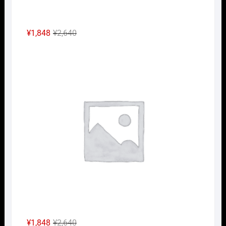
元
現
¥
1,848
¥
2,640
の
在
Nｹﾞ
価
の
格
価
は
格
¥2,640
は
で
¥1,848
し
で
た。
す。
元
現
¥
1,848
¥
2,640