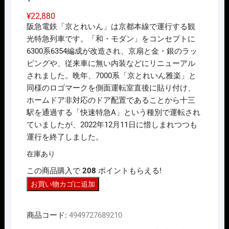
¥
22,880
阪急電鉄「京とれいん」は京都本線で運行する観
光特急列車です。「和・モダン」をコンセプトに
6300系6354編成が改造され、京扇と金・銀のラッ
ピングや、従来車に無い内装などにリニューアル
されました。晩年、7000系「京とれいん雅楽」と
同様のロゴマークを側面運転室直後に貼り付け、
ホームドア非対応のドア配置であることから十三
駅を通過する「快速特急A」という種別で運転され
ていましたが、2022年12月11日に惜しまれつつも
運行を終了しました。
在庫あり
この商品購入で
208
ポイントもらえる!
N
お買い物カゴに追加
ｹﾞ
ｰ
商品コード:
4949727689210
ｼﾞ