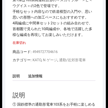
第1弾は103系高運転台形の＜スカイブルー＞と＜
ウグイス＞の2色で登場です。
手軽なセット内容なので鉄道模型の入門や、思い
思いの形態への加工ベースにもおすすめです。
4両編成に中間車セット2セットの組み合わせで、
首都圏で見られた10両編成や、各地で活躍した多
様な編成を再現してお楽しみいただけます。
在庫切れ
商品コード:
4949727704616
カテゴリー:
KATO
,
N ゲージ
,
通勤/近郊形電車
説明
追加情報
説明
① 国鉄標準の通勤形電車103系をお手軽に楽しめる