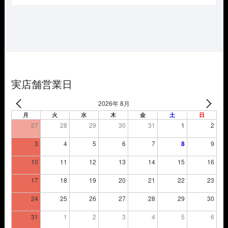
価
の
格
価
は
格
¥3,850
は
で
¥2,695
し
で
た。
す。
実店舗営業日
2026年 8月
月
火
水
木
金
土
日
27
28
29
30
31
1
2
3
4
5
6
7
8
9
10
11
12
13
14
15
16
17
18
19
20
21
22
23
24
25
26
27
28
29
30
31
1
2
3
4
5
6