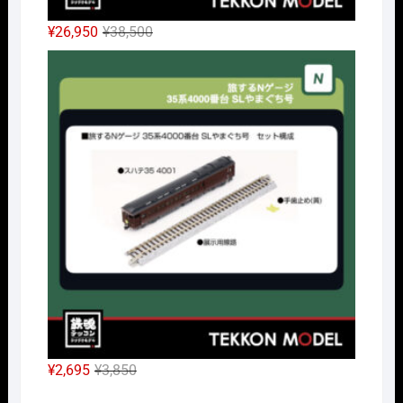
元
現
¥
26,950
¥
38,500
の
在
Nｹﾞ
価
の
格
価
は
格
¥38,500
は
で
¥26,950
し
で
た。
す。
元
現
¥
2,695
¥
3,850
の
在