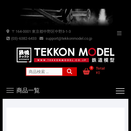
Skip
to
content
〒164-0001 東京都中野区中野3-1-3
Topba
(03)-6382-6433
support@tekkonmodel.co.jp
Menu
0
Total
検
¥0
索
対
商品一覧
象: