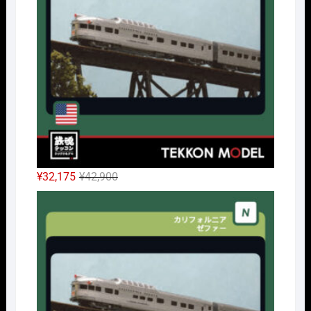
元
現
¥
32,175
¥
42,900
の
在
Nｹﾞ
価
の
格
価
は
格
¥42,900
は
で
¥32,175
し
で
た。
す。