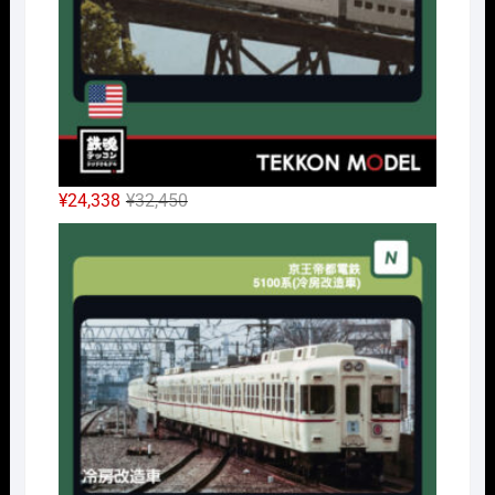
元
現
¥
24,338
¥
32,450
の
在
Nｹﾞ
価
の
格
価
は
格
¥32,450
は
で
¥24,338
し
で
た。
す。