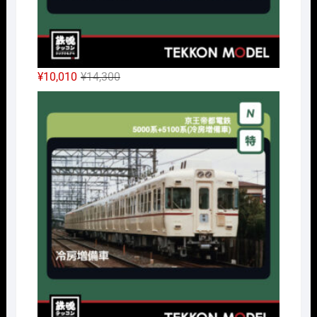
元
現
¥
10,010
¥
14,300
の
在
Nｹﾞ
価
の
格
価
は
格
¥14,300
は
で
¥10,010
し
で
た。
す。