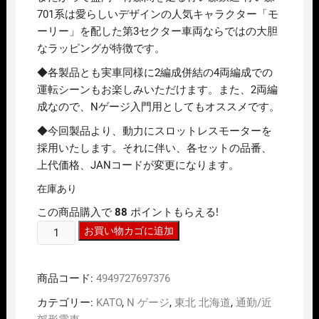
701系は愛らしいデザインの人気キャラクター「モ
ーリー」を配した第3セクター車両ならではの大胆
なラッピングが特徴です。
◆各製品とも実車同様に2編成併結の4両編成での
運転シーンもお楽しみいただけます。また、2両編
成なので、Nゲージ入門用としてもオススメです。
◆今回製品より、動力にスロットレスモーターを
採用いたします。それに伴い、各セットの品番、
上代価格、JANコードが変更になります。
在庫あり
この商品購入で
88
ポイントもらえる!
N
お買い物カゴに追加
ｹﾞ
ｰ
商品コード:
4949727697376
ｼﾞ
KATO
カテゴリー:
KATO
,
N ゲージ
,
東北 北海道
,
通勤/近
10-