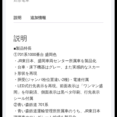
郊形電車
1561s
青
い
説明
追加情報
森
鉄
道
説明
青
い
■製品特長
森
①701系1000番台 盛岡色
701
・JR東日本、盛岡車両センター所属車を製品化
系
・台車・床下機器はグレー、また実感的なスカー
2
ト形状を再現
両
・胴受(ジャンパ栓位置違い2種)・電連付属
ｾ
・LED式行先表示を再現。前面表示は「ワンマン盛
ｯ
岡」を印刷済、側面表示は黒ベタ印刷、行先表示
ﾄ
シール付属
個
②青い森鉄道 701系
・青い森鉄道運輸管理所所属車のうち、JR東日本