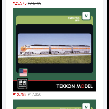
元
現
¥
25,575
¥
34,100
の
在
Nｹﾞ
価
の
格
価
は
格
¥34,100
は
で
¥25,575
し
で
た。
す。
元
現
¥
12,788
¥
17,050
の
在
Nｹﾞ
価
の