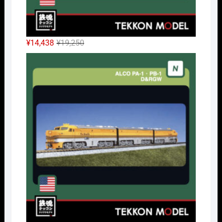
元
現
¥
14,438
¥
19,250
の
在
Nｹﾞ
価
の
格
価
は
格
¥19,250
は
で
¥14,438
し
で
た。
す。