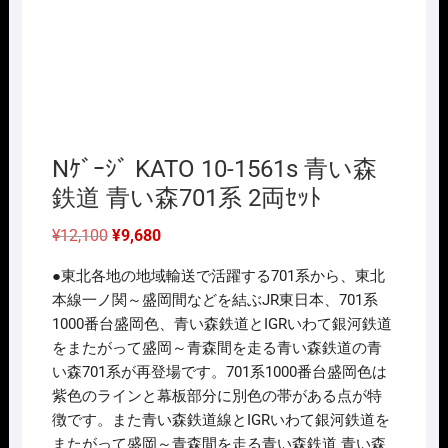
Nｹﾞｰｼﾞ KATO 10-1561s 青い森
鉄道 青い森701系 2両ｾｯﾄ
元
現
¥
12,100
¥
9,680
の
在
価
の
●東北各地の地域輸送で活躍する701系から、東北
格
価
は
格
本線一ノ関～盛岡間などを結ぶJR東日本、701系
¥12,100
は
1000番台盛岡色、青い森鉄道とIGRいわて銀河鉄道
で
¥9,680
し
で
をまたがって盛岡～青森間を走る青い森鉄道の青
た。
す。
い森701系が再登場です。701系1000番台盛岡色は
紫色のラインと幕板部分に別色の帯がある点が特
徴です。また青い森鉄道線とIGRいわて銀河鉄道を
またがって盛岡～青森間を走る青い森鉄道 青い森