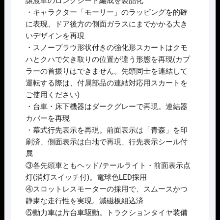
譲渡車のロングシート編成を製品化
・キャラクター「モーリー」のラッピングを的確
に表現、ドア後方の側面ガラスにまでかかる大き
いデザインを再現
・スノープラウ形状付きの強化形スカートはクモ
ハとクハで欠き取りの位置が違う形態を再現(カプ
ラーの首振りはできません。先頭同士を連結して
運転する際は、付属部品の連結対応用スカートを
ご使用ください)
・台車・床下機器はダークグレーで再現。連結器
カバーを再現
・幕式行先表示を再現。前面表示は「青森」を印
刷済、側面表示は白地で再現、行先表示シール付
属
③各先頭車ともヘッド/テールライト・前面表示点
灯(消灯スイッチ付)。電球色LED採用
④スロットレスモーターの採用で、スムースかつ
静粛な走行性を実現。減磁板組込済
⑤動力車は片台車駆動。トラクションタイヤ装備