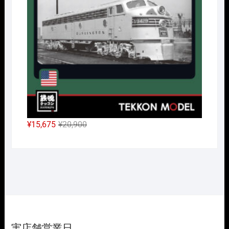
で
¥24,338
し
で
た。
す。
元
現
¥
15,675
¥
20,900
の
在
価
の
格
価
は
格
¥20,900
は
で
¥15,675
し
で
た。
す。
実店舗営業日