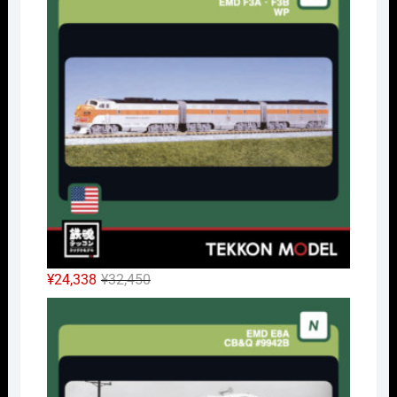
格
価
は
格
¥17,050
は
で
¥12,788
し
で
た。
す。
元
現
¥
24,338
¥
32,450
の
在
Nｹﾞ
価
の
格
価
は
格
¥32,450
は