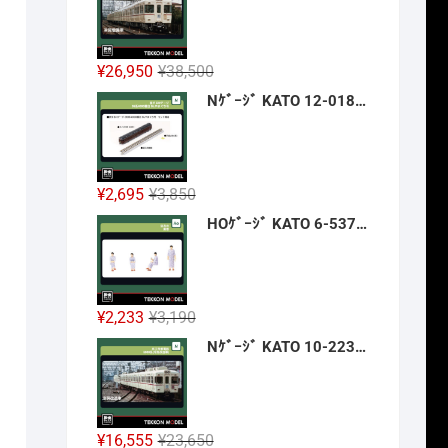
格
価
は
格
¥14,300
は
元
現
¥
26,950
¥
38,500
で
¥10,010
の
在
Nｹﾞｰｼﾞ KATO 12-018 旅するNｹﾞｰｼﾞ 35系4000番台 SLやまぐち号 新製品 2026年12月予定
し
で
価
の
た。
す。
格
価
は
格
¥38,500
は
元
現
¥
2,695
¥
3,850
で
¥26,950
の
在
HOｹﾞｰｼﾞ KATO 6-537 浴衣の乗客 新製品 2026年12月予定
し
で
価
の
た。
す。
格
価
は
格
¥3,850
は
元
現
¥
2,233
¥
3,190
で
¥2,695
の
在
Nｹﾞｰｼﾞ KATO 10-2235 京王帝都電鉄5000系(冷房改造車) 4両基本ｾｯﾄ 新製品 2026年12月予定
し
で
価
の
た。
す。
格
価
は
格
¥3,190
は
元
現
¥
16,555
¥
23,650