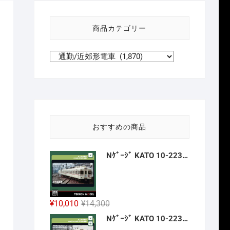
い
方
商品カテゴリー
針
おすすめの商品
Nｹﾞｰｼﾞ KATO 10-2236 京王帝都電鉄5100系(冷房改造車) 3両増結ｾｯﾄ 新製品 2026年12月予定
元
現
¥
10,010
¥
14,300
の
在
Nｹﾞｰｼﾞ KATO 10-2237 京王帝都電鉄5000系+5100系(冷房増備車) 7両ｾｯﾄ 【特別企画品】 新製品 2026年12月予定
価
の