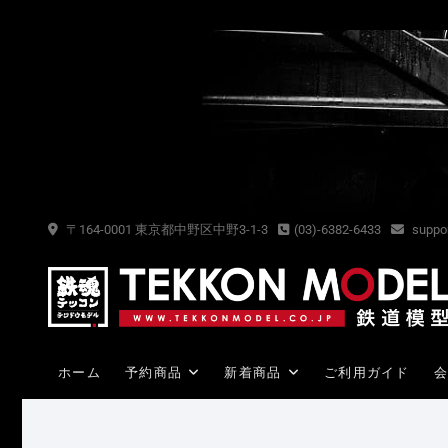
Skip
to
content
〒164-0001 東京都中野区中野3-1-3
(03)-6382-6433
suppor
ホーム
予約商品
新着商品
ご利用ガイド