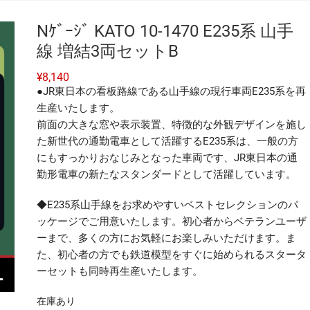
Nｹﾞｰｼﾞ KATO 10-1470 E235系 山手
線 増結3両セットB
¥
8,140
●JR東日本の看板路線である山手線の現行車両E235系を再
生産いたします。
前面の大きな窓や表示装置、特徴的な外観デザインを施し
た新世代の通勤電車として活躍するE235系は、一般の方
にもすっかりおなじみとなった車両です、JR東日本の通
勤形電車の新たなスタンダードとして活躍しています。
◆E235系山手線をお求めやすいベストセレクションのパ
ッケージでご用意いたします。初心者からベテランユーザ
ーまで、多くの方にお気軽にお楽しみいただけます。ま
た、初心者の方でも鉄道模型をすぐに始められるスタータ
ーセットも同時再生産いたします。
在庫あり