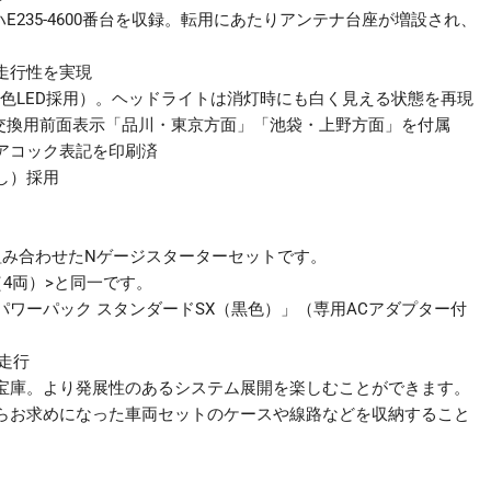
ッ
ハE235-4600番台を収録。転用にあたりアンテナ台座が増設され、
ト
B
走行性を実現
個
白色LED採用）。ヘッドライトは消灯時にも白く見える状態を再現
。交換用前面表示「品川・東京方面」「池袋・上野方面」を付属
アコック表記を印刷済
し）採用
組み合わせたNゲージスターターセットです。
ット（4両）>と同一です。
「パワーパック スタンダードSX（黒色）」（専用ACアダプター付
走行
宝庫。より発展性のあるシステム展開を楽しむことができます。
らお求めになった車両セットのケースや線路などを収納すること