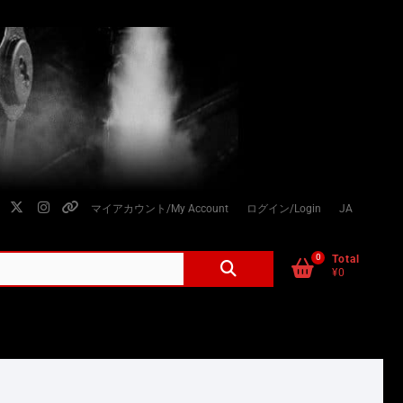
facebook
twitter
instagram
個
マイアカウント/My Account
ログイン/Login
JA
人
情
0
検
Total
¥0
索
報
対
の
象:
取
り
扱