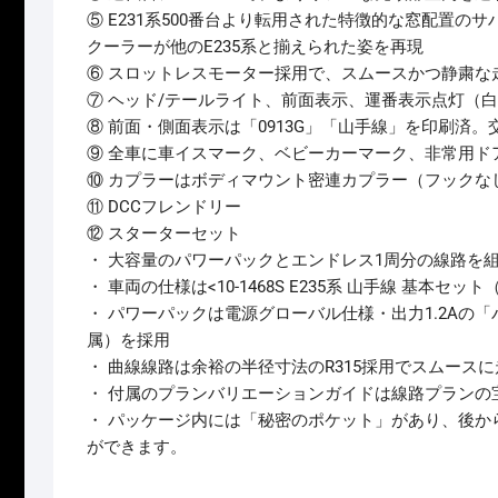
⑤ E231系500番台より転用された特徴的な窓配置のサ
クーラーが他のE235系と揃えられた姿を再現
⑥ スロットレスモーター採用で、スムースかつ静粛な
⑦ ヘッド/テールライト、前面表示、運番表示点灯（
⑧ 前面・側面表示は「0913G」「山手線」を印刷済
⑨ 全車に車イスマーク、ベビーカーマーク、非常用ド
⑩ カプラーはボディマウント密連カプラー（フックな
⑪ DCCフレンドリー
⑫ スターターセット
・ 大容量のパワーパックとエンドレス1周分の線路を
・ 車両の仕様は<10-1468S E235系 山手線 基本セ
・ パワーパックは電源グローバル仕様・出力1.2Aの
属）を採用
・ 曲線線路は余裕の半径寸法のR315採用でスムースに
・ 付属のプランバリエーションガイドは線路プランの
・ パッケージ内には「秘密のポケット」があり、後か
ができます。