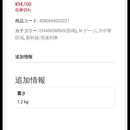
¥
34,100
在庫切れ
商品コード:
4580694533221
カテゴリー:
CHANGMING(長鳴)
,
N ゲージ
,
大中華
区域
,
新幹線/高速列車
追加情報
追加情報
重さ
1.2 kg