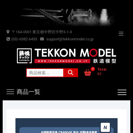
Skip
to
content
〒164-0001 東京都中野区中野3-1-3
Topba
(03)-6382-6433
support@tekkonmodel.co.jp
Menu
0
Total
検
¥0
索
対
商品一覧
象: