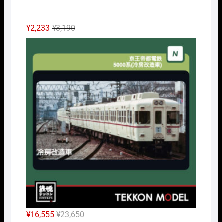
元
現
¥
2,233
¥
3,190
の
在
Nｹﾞ
価
の
格
価
は
格
¥3,190
は
で
¥2,233
し
で
た。
す。
元
現
¥
16,555
¥
23,650