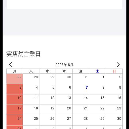
の
在
価
の
格
価
は
格
¥23,650
は
で
¥16,555
し
で
た。
す。
実店舗営業日
2026年 8月
月
火
水
木
金
土
日
27
28
29
30
31
1
2
3
4
5
6
7
8
9
10
11
12
13
14
15
16
17
18
19
20
21
22
23
24
25
26
27
28
29
30
31
1
2
3
4
5
6