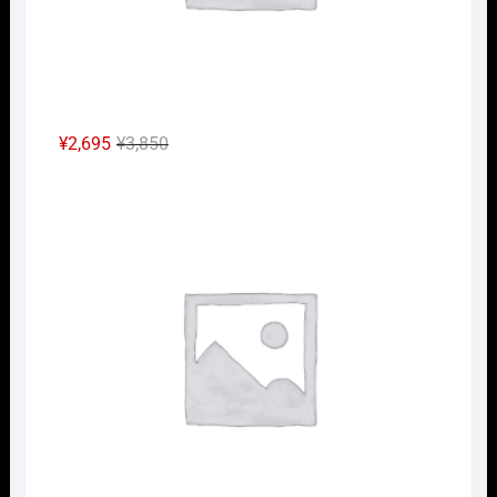
元
現
¥
2,695
¥
3,850
の
在
HOｹ
価
の
格
価
は
格
¥3,850
は
で
¥2,695
し
で
た。
す。