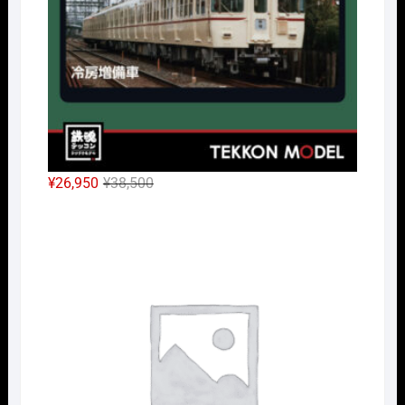
た。
す。
元
現
¥
26,950
¥
38,500
の
在
Nｹﾞ
価
の
格
価
は
格
¥38,500
は
で
¥26,950
し
で
た。
す。