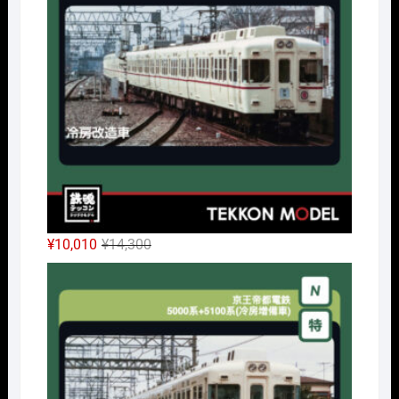
元
現
¥
10,010
¥
14,300
の
在
Nｹﾞ
価
の
格
価
は
格
¥14,300
は
で
¥10,010
し
で