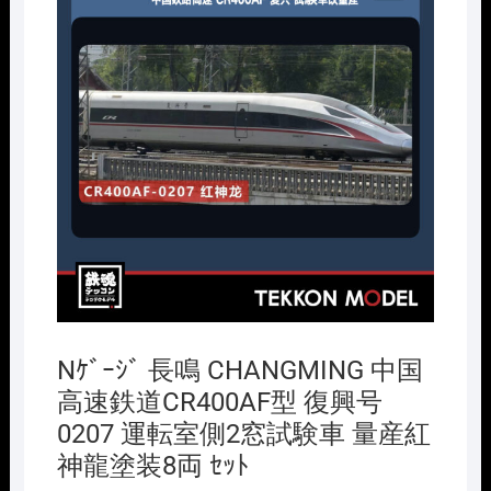
Nｹﾞｰｼﾞ 長鳴 CHANGMING 中国
高速鉄道CR400AF型 復興号
0207 運転室側2窓試験車 量産紅
神龍塗装8両 ｾｯﾄ