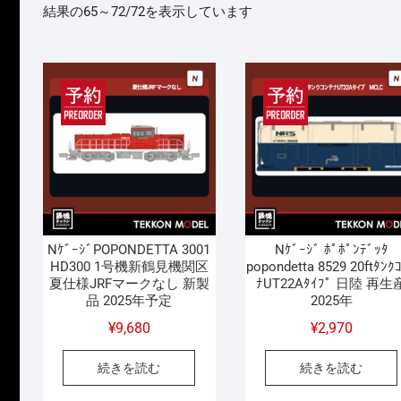
新
結果の65～72/72を表示しています
し
い
順
NｹﾞｰｼﾞPOPONDETTA 3001
Nｹﾞｰｼﾞ ﾎﾟﾎﾟﾝﾃﾞｯﾀ
HD300 1号機新鶴見機関区
popondetta 8529 20ftﾀﾝｸ
夏仕様JRFマークなし 新製
ﾅUT22Aﾀｲﾌﾟ 日陸 再生
品 2025年予定
2025年
¥
9,680
¥
2,970
続きを読む
続きを読む