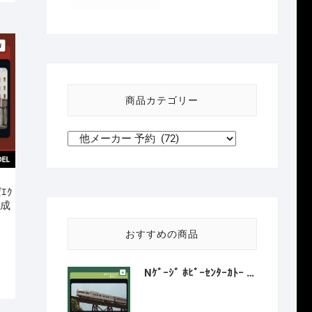
商品カテゴリー
ばｴｸ
編成
おすすめの商品
Nｹﾞｰｼﾞ ﾎﾋﾞｰｾﾝﾀｰｶﾄｰ HobbyCenter KATO 106-059 ｶﾘﾌｫﾙﾆｱ･ｾﾞﾌｧｰ 8両増結ｾｯﾄ 2027年1月予定