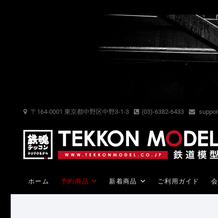
Skip
to
content
〒164-0001 東京都中野区中野3-1-3
(03)-6382-6433
suppor
ホーム
予約商品
新着商品
ご利用ガイド