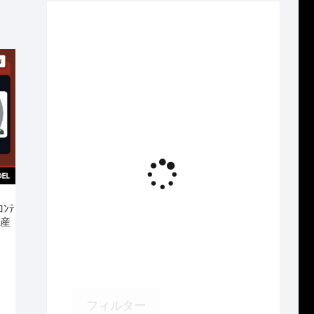
い
方
針
ｺﾝﾃ
生産
フィルター