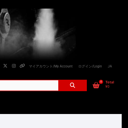
facebook
twitter
instagram
個
マイアカウント/My Account
ログイン/Login
JA
人
情
0
検
Total
¥0
索
報
対
の
象:
取
り
扱