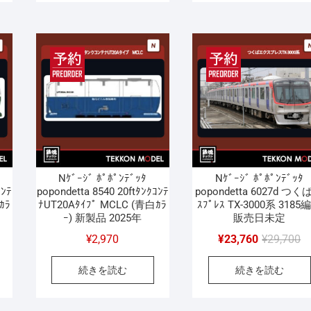
Nｹﾞｰｼﾞ ﾎﾟﾎﾟﾝﾃﾞｯﾀ
Nｹﾞｰｼﾞ ﾎﾟﾎﾟﾝﾃﾞｯﾀ
ｺﾝﾃ
popondetta 8540 20ftﾀﾝｸｺﾝﾃ
popondetta 6027d つく
ｶﾗ
ﾅUT20Aﾀｲﾌﾟ MCLC (青白ｶﾗ
ｽﾌﾟﾚｽ TX-3000系 3185
ｰ) 新製品 2025年
販売日未定
元
現
¥
2,970
¥
23,760
¥
29,700
の
在
続きを読む
続きを読む
価
の
格
価
は
格