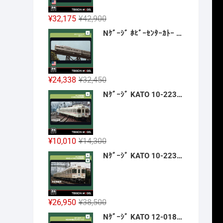
9,700
元
現
¥
32,175
¥
42,900
3,760
の
在
Nｹﾞｰｼﾞ ﾎﾋﾞｰｾﾝﾀｰｶﾄｰ HobbyCenter KATO 106-058 E8A ｶﾘﾌｫﾙﾆｱ･ｾﾞﾌｧｰ 4両基本ｾｯﾄ 2026年12月予定
価
の
。
。
格
価
は
格
¥42,900
は
元
現
¥
24,338
¥
32,450
で
¥32,175
の
在
Nｹﾞｰｼﾞ KATO 10-2236 京王帝都電鉄5100系(冷房改造車) 3両増結ｾｯﾄ 新製品 2026年12月予定
し
で
価
の
た。
す。
格
価
は
格
¥32,450
は
元
現
¥
10,010
¥
14,300
で
¥24,338
の
在
Nｹﾞｰｼﾞ KATO 10-2237 京王帝都電鉄5000系+5100系(冷房増備車) 7両ｾｯﾄ 【特別企画品】 新製品 2026年12月予定
し
で
価
の
た。
す。
格
価
は
格
¥14,300
は
元
現
¥
26,950
¥
38,500
で
¥10,010
の
在
Nｹﾞｰｼﾞ KATO 12-018 旅するNｹﾞｰｼﾞ 35系4000番台 SLやまぐち号 新製品 2026年12月予定