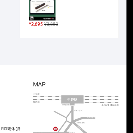
し
で
価
の
た。
す。
格
価
は
格
¥38,500
は
元
現
¥
2,695
¥
3,850
で
¥26,950
の
在
し
で
価
の
た。
す。
格
価
は
格
¥3,850
は
で
¥2,695
し
で
た。
す。
MAP
00 月曜定休 (営