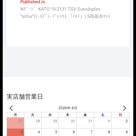
投
Published in
Nｹﾞｰｼﾞ KATO 10-2131 TGV Euroduplex
稿
“inOui”(ﾕｰﾛﾃﾞｭｰﾌﾟﾚｯｸｽ 「ｲﾇｲ」) 5両基本ｾｯﾄ
ナ
ビ
ゲ
ー
シ
ョ
ン
実店舗営業日
2026年 8月
月
火
水
木
金
土
日
27
28
29
30
31
1
2
3
4
5
6
7
8
9