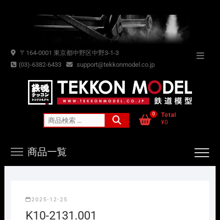
Skip
to
content
〒164-0001 東京都中野区中野3-1-3
Topba
(03)-6382-6433
support@tekkonmodel.co.jp
Menu
0
Total
検
¥0
索
対
商品一覧
象:
2025-12-25
K10-2131.001