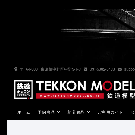
Skip
to
content
〒164-0001 東京都中野区中野3-1-3
(03)-6382-6433
suppor
ホーム
予約商品
新着商品
ご利用ガイド