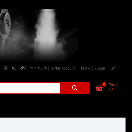
facebook
twitter
instagram
個
マイアカウント/My Account
ログイン/Login
JA
人
情
0
検
Total
¥0
索
報
対
の
象:
取
り
扱