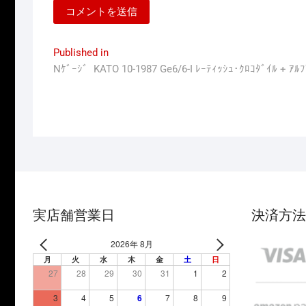
投
Published in
Nｹﾞｰｼﾞ KATO 10-1987 Ge6/6-I ﾚｰﾃｨｯｼｭ･ｸﾛｺﾀﾞｲﾙ 
稿
ナ
ビ
ゲ
ー
シ
ョ
実店舗営業日
決済方法
ン
2026年 8月
月
火
水
木
金
土
日
27
28
29
30
31
1
2
3
4
5
6
7
8
9